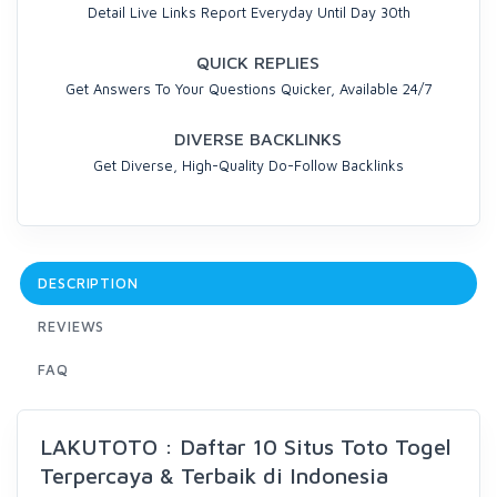
Detail Live Links Report Everyday Until Day 30th
QUICK REPLIES
Get Answers To Your Questions Quicker, Available 24/7
DIVERSE BACKLINKS
Get Diverse, High-Quality Do-Follow Backlinks
DESCRIPTION
REVIEWS
FAQ
LAKUTOTO : Daftar 10 Situs Toto Togel
Terpercaya & Terbaik di Indonesia