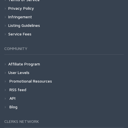
Privacy Policy
Infringement
Listing Guidelines
Service Fees
COMMUNITY
Affiliate Program
User Levels
Promotional Resources
RSS feed
API
Blog
CLERKS NETWORK