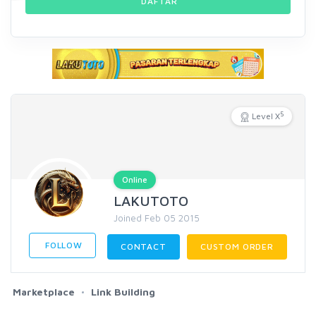
DAFTAR
5
Level X
Online
LAKUTOTO
Joined Feb 05 2015
FOLLOW
CONTACT
CUSTOM ORDER
Marketplace
Link Building