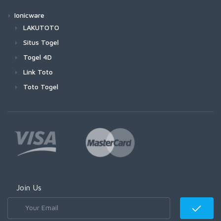
Ionicware
LAKUTOTO
Situs Togel
Togel 4D
Link Toto
Toto Togel
Join Us